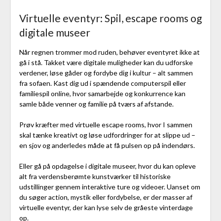
Virtuelle eventyr: Spil, escape rooms og
digitale museer
Når regnen trommer mod ruden, behøver eventyret ikke at
gå i stå. Takket være digitale muligheder kan du udforske
verdener, løse gåder og fordybe dig i kultur – alt sammen
fra sofaen. Kast dig ud i spændende computerspil eller
familiespil online, hvor samarbejde og konkurrence kan
samle både venner og familie på tværs af afstande.
Prøv kræfter med virtuelle escape rooms, hvor I sammen
skal tænke kreativt og løse udfordringer for at slippe ud –
en sjov og anderledes måde at få pulsen op på indendørs.
Eller gå på opdagelse i digitale museer, hvor du kan opleve
alt fra verdensberømte kunstværker til historiske
udstillinger gennem interaktive ture og videoer. Uanset om
du søger action, mystik eller fordybelse, er der masser af
virtuelle eventyr, der kan lyse selv de gråeste vinterdage
op.