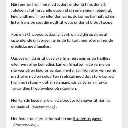
Når regnen trommer mod ruden, er der få ting, der slår
følelsen af at forvandle stuen til sin egen hjemmebiograf.
Find yndlingsfilmen eller den serie, du længe har haft på din
liste, frem, og sæt dig godt til rette under et blødt tæppe.
Pop en skål popcorn, dæmp lyset, og lad dig opsluge af
spændende universer, rørende fortællinger eller grinende
øjeblikke med familien.
Uanset om du er til klassiske film, nervepirrende thrillers
eller hyggelige komedier, kan en filmaften give varme og
nærvær på en kold vinterdag. Inviter familien eller vennerne
med, eller nyd en soloaften i selskab med det store lærred
hjemme i stuen – det er ren magi, når vinterens mørke
forvandles til oplevelser på skærmen.
Her kan du læse mere om
De bedste julegaver til mor fra
dingadget
.
Her finder du mere information om
Studentergaver
.