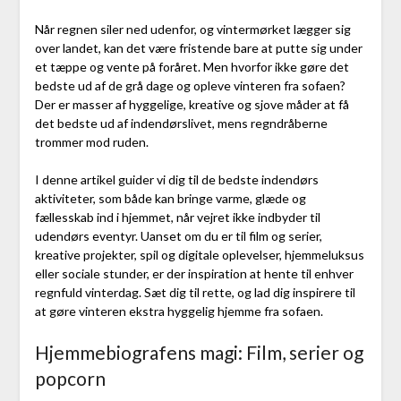
Når regnen siler ned udenfor, og vintermørket lægger sig
over landet, kan det være fristende bare at putte sig under
et tæppe og vente på foråret. Men hvorfor ikke gøre det
bedste ud af de grå dage og opleve vinteren fra sofaen?
Der er masser af hyggelige, kreative og sjove måder at få
det bedste ud af indendørslivet, mens regndråberne
trommer mod ruden.
I denne artikel guider vi dig til de bedste indendørs
aktiviteter, som både kan bringe varme, glæde og
fællesskab ind i hjemmet, når vejret ikke indbyder til
udendørs eventyr. Uanset om du er til film og serier,
kreative projekter, spil og digitale oplevelser, hjemmeluksus
eller sociale stunder, er der inspiration at hente til enhver
regnfuld vinterdag. Sæt dig til rette, og lad dig inspirere til
at gøre vinteren ekstra hyggelig hjemme fra sofaen.
Hjemmebiografens magi: Film, serier og
popcorn