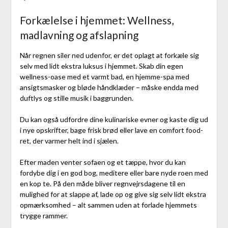
Forkælelse i hjemmet: Wellness,
madlavning og afslapning
Når regnen siler ned udenfor, er det oplagt at forkæle sig
selv med lidt ekstra luksus i hjemmet. Skab din egen
wellness-oase med et varmt bad, en hjemme-spa med
ansigtsmasker og bløde håndklæder – måske endda med
duftlys og stille musik i baggrunden.
Du kan også udfordre dine kulinariske evner og kaste dig ud
i nye opskrifter, bage frisk brød eller lave en comfort food-
ret, der varmer helt ind i sjælen.
Efter maden venter sofaen og et tæppe, hvor du kan
fordybe dig i en god bog, meditere eller bare nyde roen med
en kop te. På den måde bliver regnvejrsdagene til en
mulighed for at slappe af, lade op og give sig selv lidt ekstra
opmærksomhed – alt sammen uden at forlade hjemmets
trygge rammer.