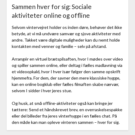
Sammen hver for sig: Sociale
aktiviteter online og offline
Selvom vintervejret holder os inden døre, behøver det ikke
betyde, at vi må undvære samvær og sjove aktiviteter med
andre. Takket være digitale muligheder kan du nemt holde
kontakten med venner og familie – selv på afstand.
Arrangér en virtuel brætspilsaften, hvor I mødes over video
og spiller sammen online, eller deltag i fælles madlavning via
et videoopkald, hvor I hver især følger den samme opskrift
hjemmefra. For dem, der savner den mere klassiske hygge,
kan en online bogklub eller fælles filmaften skabe nærvær,
selvom I sidder i hver jeres stue.
Og husk, at små offline-aktiviteter også kan bringe jer
tættere: Send et håndskrevet brev, en overraskelsespakke
eller del billeder fra jeres vinterhygge i en fælles chat. På
den måde kan man opleve vinteren sammen – hver for sig.