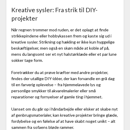
Kreative sysler: Fra strik til DIY-
projekter
Når regnen trommer mod ruden, er det oplagt at finde
strikkepindene eller hobbykassen frem og kaste sig ud i
kreative sysler. Strikning og hækling er ikke kun hyggelige
beskæftigelser, men også en skøn måde at koble af på,
mens du langsomt ser et nyt halstørklæde eller et par lune
sokker tage form.
Foretrækker du at prøve kræfter med andre projekter,
findes der utallige DIY-idéer, der kan forvandle en grå dag
til en farverig oplevelse – fra hjemmelavede lys og
personlige smykker til akvarelmalerier eller små
reparationer og fornyelser af gamle ting i hjemmet.
Uanset om du går op i håndarbejde eller elsker at skabe nyt
af genbrugsmaterialer, kan kreative projekter bringe glæde,
fordybelse og en følelse af at have skabt noget unikt – alt
sammen fra sofaens bløde rammer.